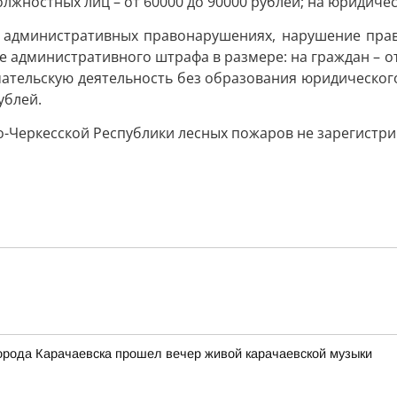
должностных лиц – от 60000 до 90000 рублей; на юридичес
 об административных правонарушениях, нарушение пра
административного штрафа в размере: на граждан – от 1
мательскую деятельность без образования юридического
ублей.
о-Черкесской Республики лесных пожаров не зарегистр
города Карачаевска прошел вечер живой карачаевской музыки