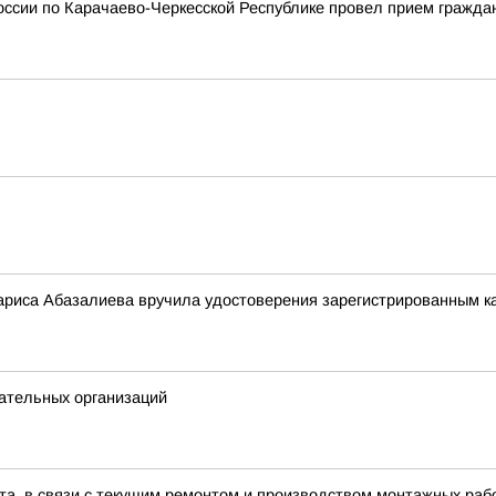
ссии по Карачаево-Черкесской Республике провел прием гражда
риса Абазалиева вручила удостоверения зарегистрированным ка
ательных организаций
ста, в связи с текущим ремонтом и производством монтажных рабо