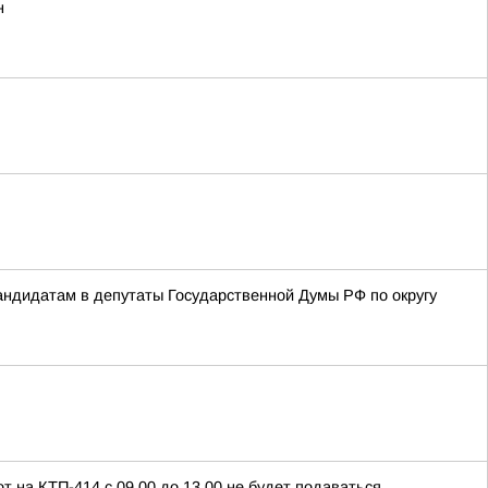
н
ндидатам в депутаты Государственной Думы РФ по округу
т на КТП-414 с 09.00 до 13.00 не будет подаваться