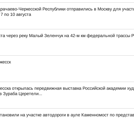
рачаево-Черкесской Республики отправились в Москву для учас
7 по 10 августа
а через реку Малый Зеленчук на 42-м км федеральной трассы Р
кесск
ркесска открылась передвижная выставка Российской академии х
в Зураба Церетели...
становили на участке автодороги в ауле Каменномост по предста