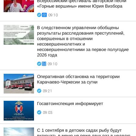
Всероссийский фестиваль авторской песни
«Горные вершины» имени Юрия Визбора
09:10
В следственном управлении обобщены
результаты расследования преступлений,
совершенных в отношении
несовершеннолетних и
несовершеннолетними за первое полугодие
2026 года
09:10
Оперативная обстановка на территории
Карачаево-Черкесии за сутки
09:21
Госавтоинспекция информирует
09:03
С 1 сентября в детских садах рыбу будут
включать в меню не реже двух раз в неделю