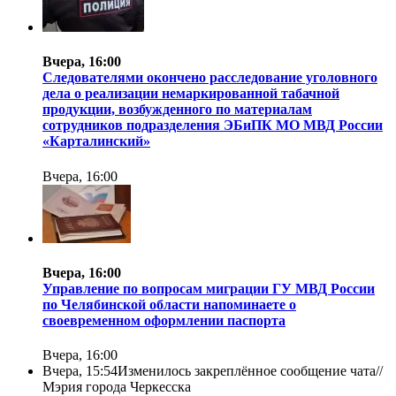
Вчера, 16:00
Следователями окончено расследование уголовного
дела о реализации немаркированной табачной
продукции, возбужденного по материалам
сотрудников подразделения ЭБиПК МО МВД России
«Карталинский»
Вчера, 16:00
Вчера, 16:00
Управление по вопросам миграции ГУ МВД России
по Челябинской области напоминаете о
своевременном оформлении паспорта
Вчера, 16:00
Вчера, 15:54
Изменилось закреплённое сообщение чата//
Мэрия города Черкесска