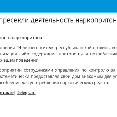
пресекли деятельность наркопритон
ность наркопритона
ношении 44-летнего жителя республиканской столицы во
анизация либо содержание притонов для потребления 
лежащем поведении.
ероприятий сотрудниками Управления по контролю за
стематически предоставлял свой дом знакомым для уп
собления для употребления наркотических средств.
нтакте
|
Telegram