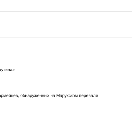
аутина»
оармейцев, обнаруженных на Марухском перевале