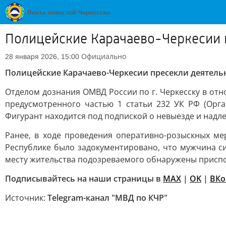
Полицейские Карачаево-Черкесии 
Официально
28 января 2026, 15:00
Полицейские Карачаево-Черкесии пресекли деятель
Отделом дознания ОМВД России по г. Черкесску в от
предусмотренного частью 1 статьи 232 УК РФ (Орг
Фигурант находится под подпиской о невыезде и над
Ранее, в ходе проведения оперативно-розыскных м
Республике было задокументировано, что мужчина си
месту жительства подозреваемого обнаружены приспо
Подписывайтесь на наши страницы в
MAX
|
OK
|
ВКо
Источник:
Telegram-канал "МВД по КЧР"