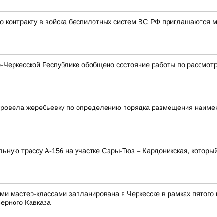
 контракту в войска беспилотных систем ВС РФ приглашаются му
Черкесской Республике обобщено состояние работы по рассмотр
провела жеребьевку по определению порядка размещения наимен
ную трассу А-156 на участке Сары-Тюз – Кардоникская, который
и мастер-классами запланирована в Черкесске в рамках пятого 
верного Кавказа