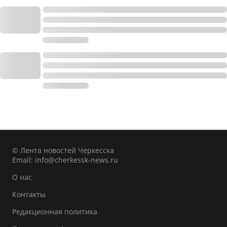
© Лента новостей Черкесска
Email:
info@cherkessk-news.ru
О нас
Контакты
Редакционная политика