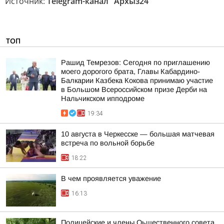
Источник:
Telegram-канал "Архыз24"
ТОП
Рашид Темрезов: Сегодня по приглашению
моего дорогого брата, Главы Кабардино-
Балкарии Казбека Кокова принимаю участие
в Большом Всероссийском призе Дерби на
Нальчикском ипподроме
19:34
10 августа в Черкесске — большая матчевая
встреча по вольной борьбе
18:22
В чем проявляется уважение
16:13
Полицейские и члены Оьщественного совета