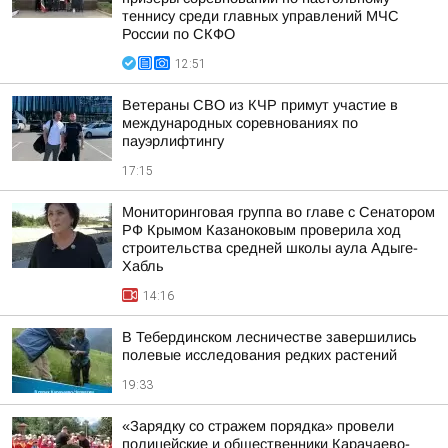
теннису среди главных управлений МЧС
России по СКФО
12:51
Ветераны СВО из КЧР примут участие в
международных соревнованиях по
пауэрлифтингу
17:15
Мониторинговая группа во главе с Сенатором
РФ Крымом Казаноковым проверила ход
строительства средней школы аула Адыге-
Хабль
14:16
В Тебердинском лесничестве завершились
полевые исследования редких растений
19:33
«Зарядку со стражем порядка» провели
полицейские и общественники Карачаево-