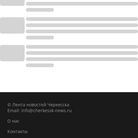
© Лента новостей Черкесска
Email:
info@cherkessk-news.ru
О нас
Контакты