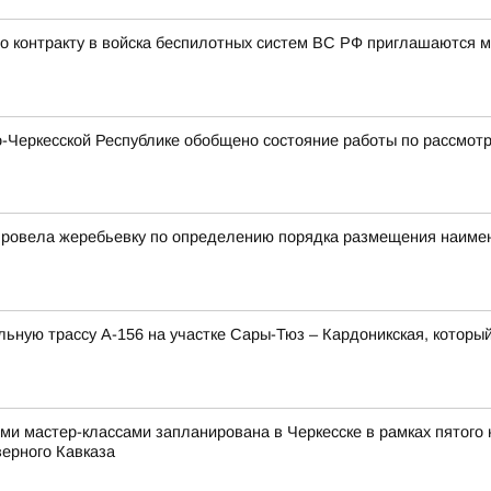
 контракту в войска беспилотных систем ВС РФ приглашаются му
Черкесской Республике обобщено состояние работы по рассмотр
провела жеребьевку по определению порядка размещения наимен
ную трассу А-156 на участке Сары-Тюз – Кардоникская, который
и мастер-классами запланирована в Черкесске в рамках пятого 
верного Кавказа