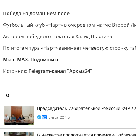
Победа на домашнем поле
Футбольный клуб «Нарт» в очередном матче Второй Ли
Автором победного гола стал Халид Шахтиев.
По итогам тура «Нарт» занимает четвертую строчку та
Мы в MAX. Подпишись
Источник:
Telegram-канал "Архыз24"
ТОП
Председатель Избирательной комиссии КЧР Ла
Вчера, 22:13
В Черкесске продолжается приемка 40 образов