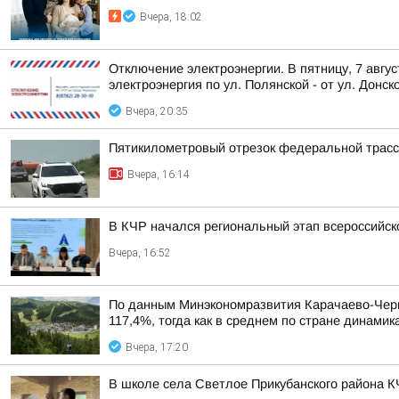
Вчера, 18:02
Отключение электроэнергии. В пятницу, 7 авгу
электроэнергия по ул. Полянской - от ул. Донско
Вчера, 20:35
Пятикилометровый отрезок федеральной трасс
Вчера, 16:14
В КЧР начался региональный этап всероссийс
Вчера, 16:52
По данным Минэкономразвития Карачаево-Черке
117,4%, тогда как в среднем по стране динами
Вчера, 17:20
В школе села Светлое Прикубанского района К