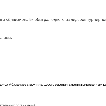
ги «Дивизиона Б» обыграл одного из лидеров турнирной
блицы.
риса Абазалиева вручила удостоверения зарегистрированным ка
ательных организаций