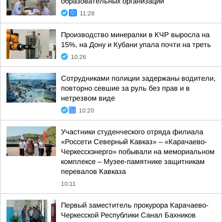
образовательных организаций
11:28
Производство минералки в КЧР выросла на
15%, на Дону и Кубани упала почти на треть
10:26
Сотрудниками полиции задержаны водители,
повторно севшие за руль без прав и в
нетрезвом виде
10:20
Участники студенческого отряда филиала
«Россети Северный Кавказ» – «Карачаево-
Черкесскэнерго» побывали на мемориальном
комплексе – Музее-памятнике защитникам
перевалов Кавказа
10:11
Первый заместитель прокурора Карачаево-
Черкесской Республики Санал Бахников