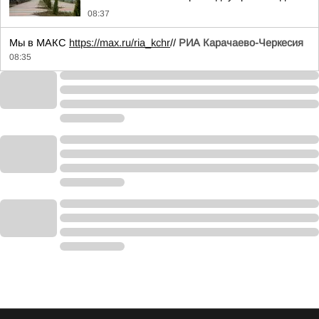
08:37
Мы в МАКС
https://max.ru/ria_kchr
//
РИА Карачаево-Черкесия
08:35