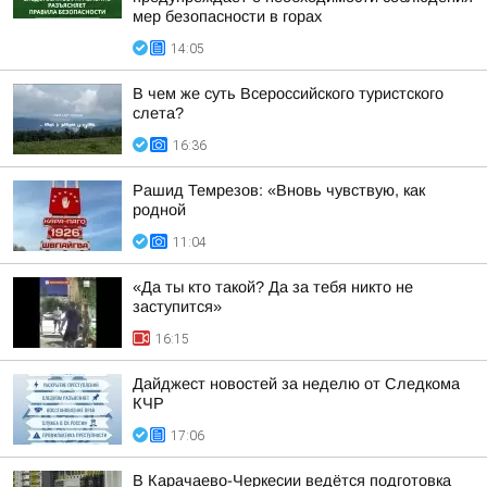
мер безопасности в горах
14:05
В чем же суть Всероссийского туристского
слета?
16:36
Рашид Темрезов: «Вновь чувствую, как
родной
11:04
«Да ты кто такой? Да за тебя никто не
заступится»
16:15
Дайджест новостей за неделю от Следкома
КЧР
17:06
В Карачаево-Черкесии ведётся подготовка