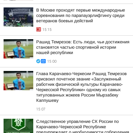
В Москве проходят первые международные
соревнования по парапауэрлифтингу среди
ветеранов боевых действий
15:15
Рашид Темрезов: Есть люди, чьи достижения
становятся частью спортивной истории
нашей республики
15:00
Глава Карачаево-Черкесии Рашид Темрезов
присвоил почетное звание «Заслуженный
работник физической культуры Карачаево-
Черкесской Республики» одному из самых
титулованных жокеев России Мырзабеку
Каппушеву
15:07
Следственное управление СК России по
Карачаево-Черкесской Республике
предупреждает о необходимости соблюдения