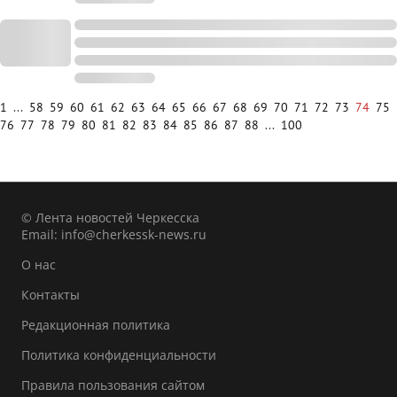
1
...
58
59
60
61
62
63
64
65
66
67
68
69
70
71
72
73
74
75
76
77
78
79
80
81
82
83
84
85
86
87
88
...
100
© Лента новостей Черкесска
Email:
info@cherkessk-news.ru
О нас
Контакты
Редакционная политика
Политика конфиденциальности
Правила пользования сайтом