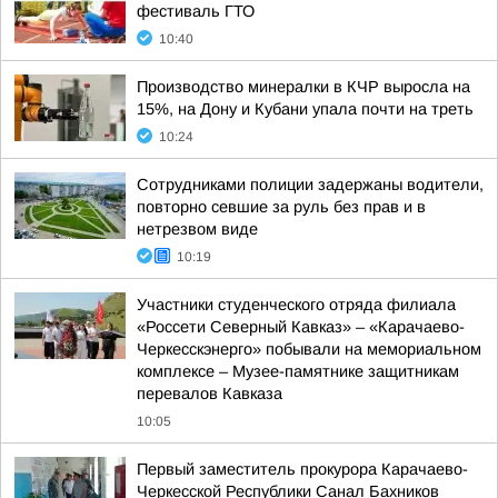
фестиваль ГТО
10:40
Производство минералки в КЧР выросла на
15%, на Дону и Кубани упала почти на треть
10:24
Сотрудниками полиции задержаны водители,
повторно севшие за руль без прав и в
нетрезвом виде
10:19
Участники студенческого отряда филиала
«Россети Северный Кавказ» – «Карачаево-
Черкесскэнерго» побывали на мемориальном
комплексе – Музее-памятнике защитникам
перевалов Кавказа
10:05
Первый заместитель прокурора Карачаево-
Черкесской Республики Санал Бахников