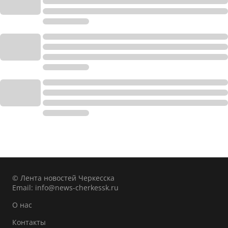
© Лента новостей Черкесска
Email:
info@news-cherkessk.ru
О нас
Контакты