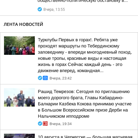
общественно-политическую обстановку в...
Вчера, 13:55
ЛЕНТА НОВОСТЕЙ
Турклубы Первых в горах!. Ребята уже
проходят маршруты по Тебердинскому
заповеднику - впереди многодневный поход,
новые тропы, красивые виды и настоящая
жизнь в горах Сейчас каждый день - это
движение вперед, командная...
Вчера, 23:42
Рашид Темрезов: Сегодня по приглашению
моего дорогого брата, Главы Кабардино-
Балкарии Казбека Кокова принимаю участие
в Большом Всероссийском призе Дерби на
Нальчикском ипподроме
Вчера, 19:34
10 августа в Черкесске — большая матчевая