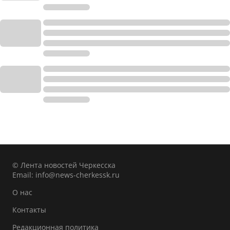
© Лента новостей Черкесска
Email:
info@news-cherkessk.ru
О нас
Контакты
Редакционная политика