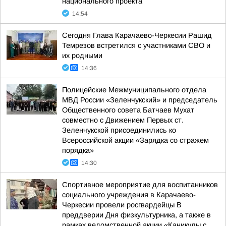
национального проекта
14:54
Сегодня Глава Карачаево-Черкесии Рашид
Темрезов встретился с участниками СВО и
их родными
14:36
Полицейские Межмуниципального отдела
МВД России «Зеленчукский» и председатель
Общественного совета Батчаев Мухат
совместно с Движением Первых ст.
Зеленчукской присоединились ко
Всероссийской акции «Зарядка со стражем
порядка»
14:30
Спортивное мероприятие для воспитанников
социального учреждения в Карачаево-
Черкесии провели росгвардейцы В
преддверии Дня физкультурника, а также в
рамках ведомственной акции «Каникулы с