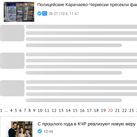
Полицейские Карачаево-Черкесии пресекли фа
08.07.2026, 11:47
1
...
4
5
6
7
8
9
10
11
12
13
14
15
16
17
18
19
20
21
22
23
С прошлого года в КЧР реализуют новую меру
10:46