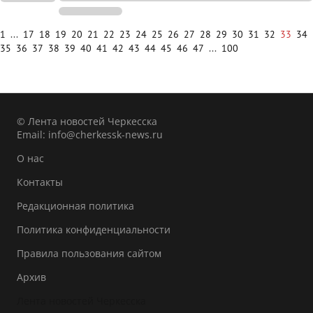
1
...
17
18
19
20
21
22
23
24
25
26
27
28
29
30
31
32
33
34
35
36
37
38
39
40
41
42
43
44
45
46
47
...
100
© Лента новостей Черкесска
Email:
info@cherkessk-news.ru
О нас
Контакты
Редакционная политика
Политика конфиденциальности
Правила пользования сайтом
Архив
Лента новостей Черкесска