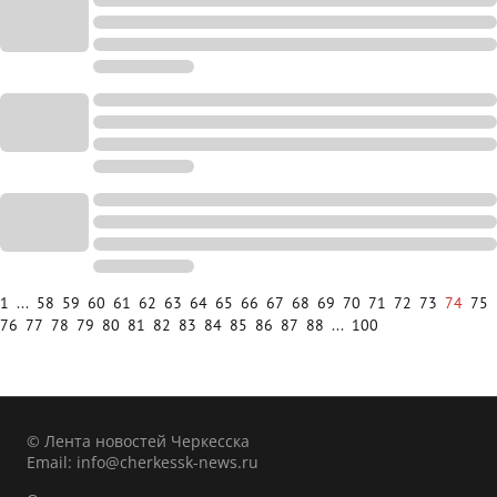
1
...
58
59
60
61
62
63
64
65
66
67
68
69
70
71
72
73
74
75
76
77
78
79
80
81
82
83
84
85
86
87
88
...
100
© Лента новостей Черкесска
Email:
info@cherkessk-news.ru